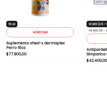
16 oz
10 MG (2.5 -
40 MG (10 - 
AGREGAR
Suplemento shed-x dermaplex
Perro 16oz
Antiparási
R
$77.900,00
Simparica 
e
R
$42.400,0
g
e
u
g
l
u
a
l
r
a
p
r
r
p