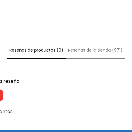
e
c
i
e
c
l
e
a
l
r
a
3
r
Reseñas de productos (0)
Reseñas de la tienda (971)
0
3
0
0
M
0
l
M
na reseña
l
entos