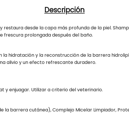
c
n
a
t
Descripción
t
n
.
i
t
q
u
 restaura desde la capa más profunda de la piel. Shampoo 
d
i
a
e frescura prolongada después del baño.
a
d
n
d
a
t
p
d
i
la hidratación y la reconstrucción de la barrera hidrolipíd
t
a
p
a alivio y un efecto refrescante duradero.
y
r
a
.
a
r
l
S
a
a
 enjuagar. Utilizar a criterio del veterinario.
b
h
S
e
a
h
l
m
a
e la barrera cutánea), Complejo Micelar Limpiador, Prot
p
m
o
p