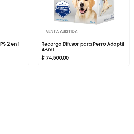
VENTA ASISTIDA
S 2 en 1
Recarga Difusor para Perro Adaptil
48ml
R
$174.500,00
e
g
u
l
a
r
p
r
i
c