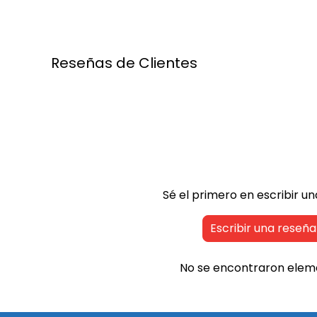
i
r
c
i
e
c
e
Reseñas de Clientes
Sé el primero en escribir u
Escribir una reseña
No se encontraron elem