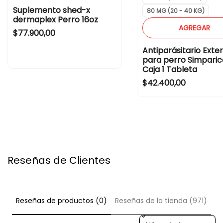
Suplemento shed-x
80 MG (20 - 40 KG)
dermaplex Perro 16oz
AGREGAR
Regular price
$77.900,00
Antiparásitario Exte
para perro Simparic
Caja 1 Tableta
Regular price
$42.400,00
Reseñas de Clientes
Reseñas de productos (0)
Reseñas de la tienda (971)
Sort reviews by