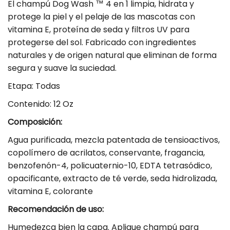
d
i
El champú Dog Wash ™ 4 en 1 limpia, hidrata y
a
a
d
protege la piel y el pelaje de las mascotas con
n
d
a
vitamina E, proteína de seda y filtros UV para
t
protegerse del sol. Fabricado con ingredientes
p
d
i
t
naturales y de origen natural que eliminan de forma
a
p
y
segura y suave la suciedad.
r
a
.
a
r
Etapa: Todas
l
S
a
a
Contenido: 12 Oz
b
h
S
Composición:
e
a
h
l
m
a
Agua purificada, mezcla patentada de tensioactivos,
copolímero de acrilatos, conservante, fragancia,
p
m
benzofenón-4, policuaternio-10, EDTA tetrasódico,
o
p
opacificante, extracto de té verde, seda hidrolizada,
o
o
vitamina E, colorante
p
o
a
p
Recomendación de uso:
r
a
Humedezca bien la capa. Aplique champú para