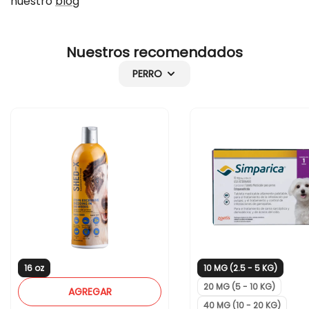
nuestro
blog
n
e
1
n
Nuestros recomendados
1
1
2
1
PERRO
o
2
z
o
z
16 oz
10 MG (2.5 - 5 KG)
20 MG (5 - 10 KG)
AGREGAR
40 MG (10 - 20 KG)