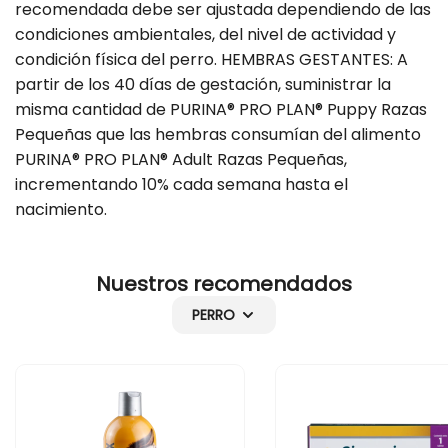
recomendada debe ser ajustada dependiendo de las
p
p
condiciones ambientales, del nivel de actividad y
y
p
condición física del perro. HEMBRAS GESTANTES: A
R
y
partir de los 40 días de gestación, suministrar la
a
R
misma cantidad de PURINA® PRO PLAN® Puppy Razas
z
a
Pequeñas que las hembras consumían del alimento
a
z
PURINA® PRO PLAN® Adult Razas Pequeñas,
s
a
incrementando 10% cada semana hasta el
P
s
nacimiento.
e
P
q
e
Nuestros recomendados
u
q
e
u
PERRO
ñ
e
a
ñ
s
a
s