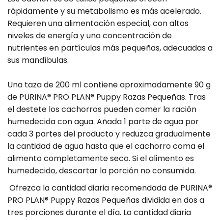
d
i
a
rápidamente y su metabolismo es más acelerado.
a
d
n
Requieren una alimentación especial, con altos
d
a
t
niveles de energía y una concentración de
p
d
i
nutrientes en partículas más pequeñas, adecuadas a
t
a
p
sus mandíbulas.
y
r
a
.
a
r
Una taza de 200 ml contiene aproximadamente 90 g
l
P
a
a
de PURINA® PRO PLAN® Puppy Razas Pequeñas. Tras
b
r
P
el destete los cachorros pueden comer la ración
e
o
r
humedecida con agua. Añada 1 parte de agua por
l
p
o
cada 3 partes del producto y reduzca gradualmente
la cantidad de agua hasta que el cachorro coma el
l
p
alimento completamente seco. Si el alimento es
a
l
humedecido, descartar la porción no consumida.
n
a
P
n
Ofrezca la cantidad diaria recomendada de PURINA®
u
P
PRO PLAN® Puppy Razas Pequeñas dividida en dos a
tres porciones durante el día. La cantidad diaria
p
u