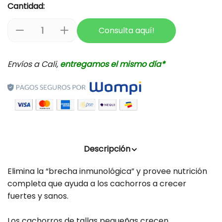
p
Cantidad:
y
r
v
p
i
i
Consulta aquí!
r
D
a
e
c
o
w
i
u
e
d
s
m
Envíos a Cali,
entregamos el mismo día*
u
m
e
c
i
n
t
s
n
t
.
u
a
p
i
r
r
r
l
o
Descripción
d
c
a
u
a
c
Elimina la “brecha inmunológica” y provee nutrición
c
n
a
completa que ayuda a los cachorros a crecer
t
fuertes y sanos.
t
n
.
i
t
q
u
Los cachorros de tallas pequeñas crecen