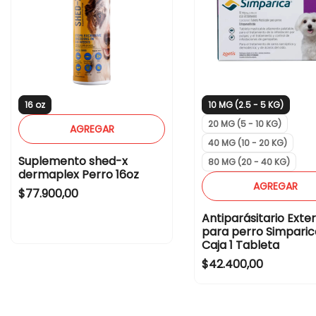
16 oz
10 MG (2.5 - 5 KG)
20 MG (5 - 10 KG)
AGREGAR
40 MG (10 - 20 KG)
Suplemento shed-x
80 MG (20 - 40 KG)
dermaplex Perro 16oz
AGREGAR
Regular price
$77.900,00
Antiparásitario Exte
para perro Simparic
Caja 1 Tableta
Regular price
$42.400,00