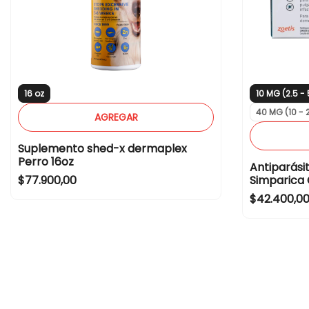
16 oz
10 MG (2.5 -
40 MG (10 - 
AGREGAR
Suplemento shed-x dermaplex
Perro 16oz
Antiparási
R
$77.900,00
Simparica 
e
R
$42.400,0
g
e
u
g
l
u
a
l
r
a
p
r