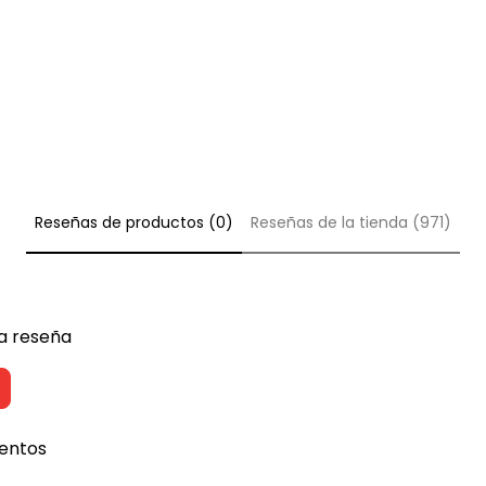
i
c
e
Reseñas de productos (0)
Reseñas de la tienda (971)
na reseña
entos