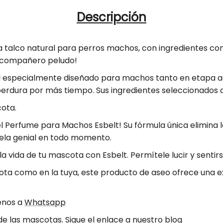
t
n
.
Descripción
i
t
q
u
d
i
a
a
d
talco natural para perros machos, con ingredientes como
n
d
a
u compañero peludo!
t
p
d
i
especialmente diseñado para machos tanto en etapa a
t
a
p
 perdura por más tiempo. Sus ingredientes seleccionados 
y
r
a
.
cota.
a
r
l
 Perfume para Machos Esbelt! Su fórmula única elimina lo
P
a
a
uela genial en todo momento.
b
e
P
e
r
e
la vida de tu mascota con Esbelt
. Permítele lucir y senti
l
f
r
a como en la tuya, este producto de aseo ofrece una ex
u
f
m
u
benos a
Whatsapp
e
m
e las mascotas. Sigue el enlace a nuestro
blog
P
e