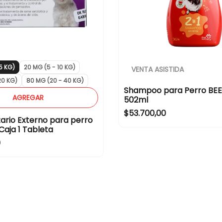
b
s
e
b
l
e
t
l
t
 5 KG)
20 MG (5 - 10 KG)
VENTA ASISTIDA
20 KG)
80 MG (20 - 40 KG)
Shampoo para Perro BEEP
AGREGAR
502ml
R
$53.700,00
tario Externo para perro
e
Caja 1 Tableta
g
0
u
l
a
r
p
r