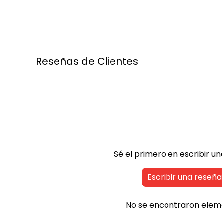
r
p
i
r
c
i
e
c
e
Reseñas de Clientes
Sé el primero en escribir u
Escribir una reseña
No se encontraron elem