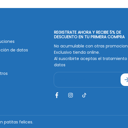
REGISTRATE AHORA Y RECIBE 5% DE
DESCUENTO EN TU PRIMERA COMPRA
uciones
No acumulable con otras promocion
cción de datos
Exclusivo tienda online.
Al suscribirte aceptas el tratamiento
datos
tros
E
m
a
i
l
patitas felices.