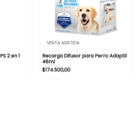
VENTA ASISTIDA
S 2 en 1
Recarga Difusor para Perro Adaptil
48ml
R
$174.500,00
e
g
u
l
a
r
p
r