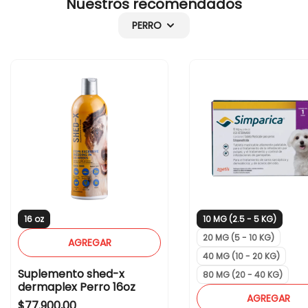
Nuestros recomendados
PERRO
16 oz
10 MG (2.5 - 5 KG)
20 MG (5 - 10 KG)
AGREGAR
40 MG (10 - 20 KG)
Suplemento shed-x
80 MG (20 - 40 KG)
dermaplex Perro 16oz
AGREGAR
Regular price
$77.900,00