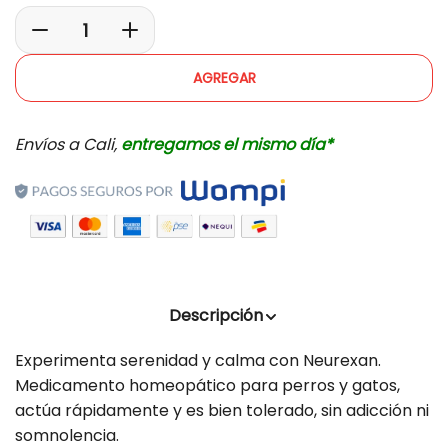
r
y
p
i
v
r
D
a
c
i
o
i
u
e
e
AGREGAR
d
s
m
w
u
m
e
c
Envíos a Cali,
entregamos el mismo día*
i
n
t
s
n
t
.
u
a
p
i
r
r
r
l
o
d
c
a
u
a
c
Descripción
c
n
a
t
Experimenta serenidad y calma con Neurexan.
t
n
.
Medicamento homeopático para perros y gatos,
i
t
q
actúa rápidamente y es bien tolerado, sin adicción ni
u
d
i
somnolencia.
a
a
d