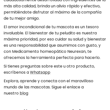
x
b
más alta calidad, brinda un alivio rápido y efectivo,
5
x
permitiéndote disfrutar al máximo de la compañía
0
5
de tu mejor amigo.
0
El amor incondicional de tu mascota es un tesoro
invaluable. El bienestar de tu peludito es nuestra
máxima prioridad, por eso cuidar su salud y bienestar
es una responsabilidad que asumimos con gusto, y
con Medicamento homeopático Neurexan
, te
ofrecemos la herramienta perfecta para hacerlo.
Si tienes preguntas sobre este u otro producto,
escríbenos a
Whatsapp
Explora, aprende y conecta con el maravilloso
mundo de las mascotas. Sigue el enlace a
nuestro
blog