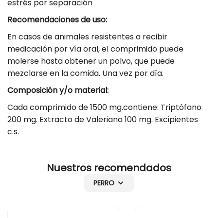
estrés por separación
e
o
i
l
m
o
Recomendaciones de uso:
o
m
En casos de animales resistentes a recibir
d
o
medicación por vía oral, el comprimido puede
u
d
molerse hasta obtener un polvo, que puede
l
u
mezclarse en la comida. Una vez por día.
a
l
Composición y/o material:
d
a
Cada comprimido de 1500 mg.contiene: Triptófano
o
d
200 mg. Extracto de Valeriana 100 mg. Excipientes
r
o
c.s.
S
r
e
S
r
e
Nuestros recomendados
e
r
PERRO
n
e
e
n
p
e