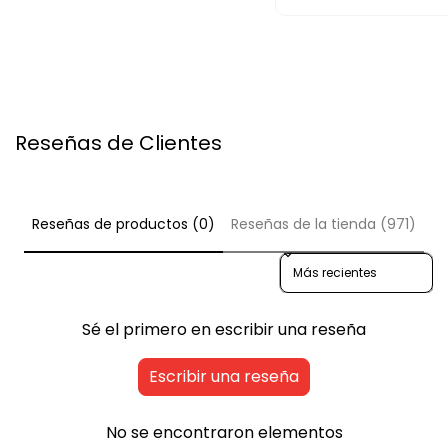
1
2
c
1
o
c
m
o
p
m
Reseñas de Clientes
r
p
i
r
m
i
i
m
Reseñas de productos (0)
Reseñas de la tienda (971)
d
i
Sort reviews by
o
d
s
o
Sé el primero en escribir una reseña
s
Escribir una reseña
No se encontraron elementos