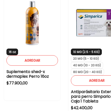
a
p
r
a
a
r
P
a
e
P
r
e
r
r
o
r
16 oz
10 MG (2.5 - 5 KG)
s
o
20 MG (5 - 10 KG)
AGREGAR
y
s
40 MG (10 - 20 KG)
Suplemento shed-x
G
y
80 MG (20 - 40 KG)
dermaplex Perro 16oz
a
G
AGREGAR
Regular price
$77.900,00
t
a
Antiparásitario Exte
o
t
para perro Simparic
s
o
Caja 1 Tableta
2
s
Regular price
$42.400,00