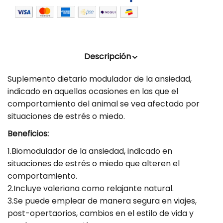
u
a
p
i
r
r
r
l
o
d
c
a
u
a
c
Descripción
c
n
a
t
Suplemento dietario modulador de la ansiedad,
t
n
.
indicado en aquellas ocasiones en las que el
i
t
q
comportamiento del animal se vea afectado por
u
d
i
situaciones de estrés o miedo.
a
a
d
n
Beneficios:
d
a
t
p
d
i
1.Biomodulador de la ansiedad, indicado en
t
a
p
situaciones de estrés o miedo que alteren el
y
r
a
comportamiento.
.
2.Incluye valeriana como relajante natural.
a
r
l
3.Se puede emplear de manera segura en viajes,
B
a
a
post-opertaorios, cambios en el estilo de vida y
b
i
B