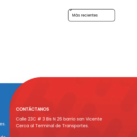
Sort reviews by
CONTÁCTANOS
Calle 23C # 3 Bis N 26 barrio san Vicente
es.
Cerca al Terminal de Transportes.