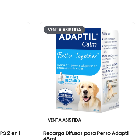
VENTA ASISTIDA
VENTA ASISTIDA
S 2 en 1
Recarga Difusor para Perro Adaptil
48ml