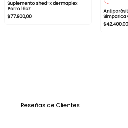
Suplemento shed-x dermaplex
Perro 16oz
Antiparási
R
$77.900,00
Simparica 
e
R
$42.400,0
g
e
u
g
l
u
a
l
r
a
p
r
r
p
i
r
c
i
e
c
e
Reseñas de Clientes