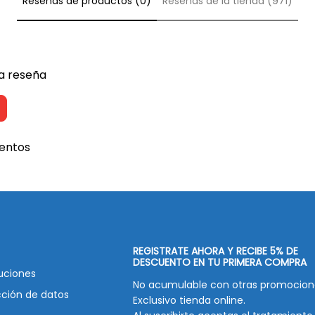
Reseñas de productos (0)
Reseñas de la tienda (971)
na reseña
entos
REGISTRATE AHORA Y RECIBE 5% DE
DESCUENTO EN TU PRIMERA COMPRA
uciones
No acumulable con otras promocion
cción de datos
Exclusivo tienda online.