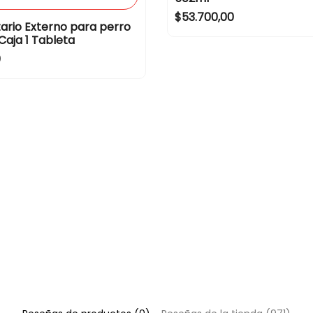
e
R
$53.700,00
tario Externo para perro
e
Caja 1 Tableta
g
0
u
l
a
r
p
r
i
c
e